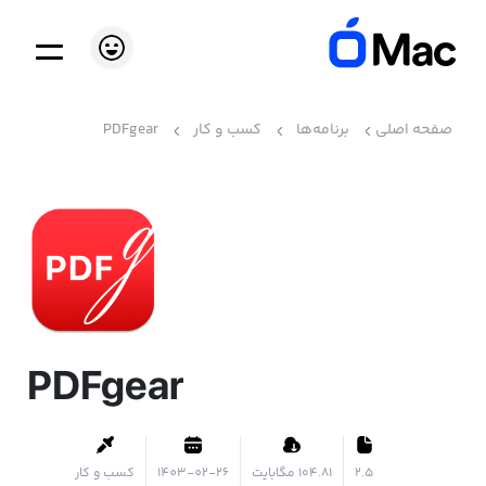
صفحه اصلی
برنامه‌ها
کسب و کار
PDFgear
PDFgear
2.5
۱۰۴.۸۱ مگابایت
1403-02-26
کسب و کار