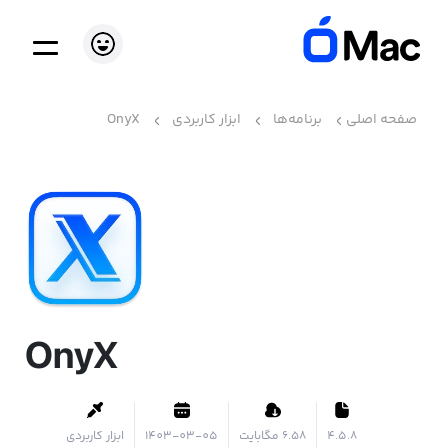
صفحه اصلی
برنامه‌ها
ابزار کاربردی
OnyX
OnyX
4.5.8
۶.۵۸ مگابایت
1403-03-05
ابزار کاربردی