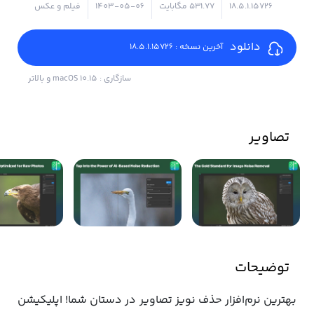
18.5.1.15726
۵۳۱.۷۷ مگابایت
1403-05-06
فیلم و عکس
دانلود
آخرین نسخه : 18.5.1.15726
سازگاری : macOS 10.15 و بالاتر
تصاویر
توضیحات
بهترین نرم‌افزار حذف نویز تصاویر در دستان شما! اپلیکیشن