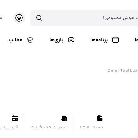
ع
ا
برنامه‌ها
بازی‌ها
مطالب
Omni Toolbox
نسخه :
1.5.11
حجم :
۷۷.۱۶ مگابایت
آخرین به ر