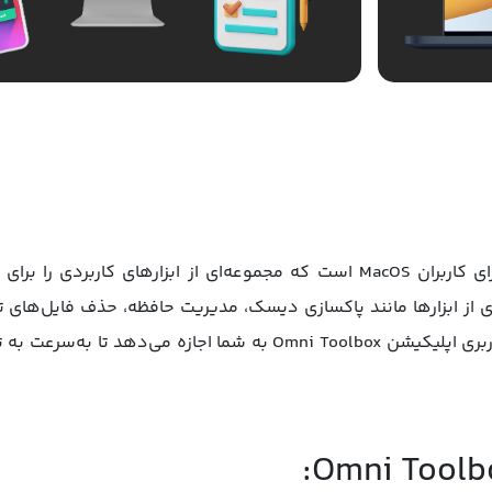
اپلیکیشن Omni Toolbox جعبه ‌ابزاری جامع برای کاربران MacOS است که مجموعه‌ا
امل طیف گسترده‌ای از ابزارها مانند پاکسازی دیسک، مدیریت حافظه، حذف فایل
iOS و بسیاری از ویژگی‌های دیگر است. رابط کاربری اپلیکیشن ni Toolbox