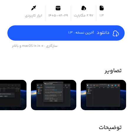
1.3
۲.۹۷ مگابایت
1405-02-29
ابزار کاربردی
دانلود
آخرین نسخه : 1.3
سازگاری : macOS 10.10.0 و بالاتر
تصاویر
توضیحات