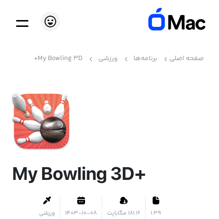
صفحه اصلی
برنامه‌ها
ورزشی
My Bowling 3D+
My Bowling 3D+
1.39
۱۸۱.۱۶ مگابایت
1403-10-08
ورزشی