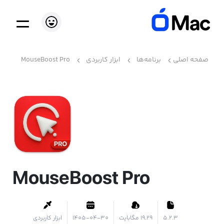
صفحه اصلی
برنامه‌ها
ابزار کاربردی
MouseBoost Pro
MouseBoost Pro
5.2.3
۱۹.۲۹ مگابایت
1405-04-30
ابزار کاربردی