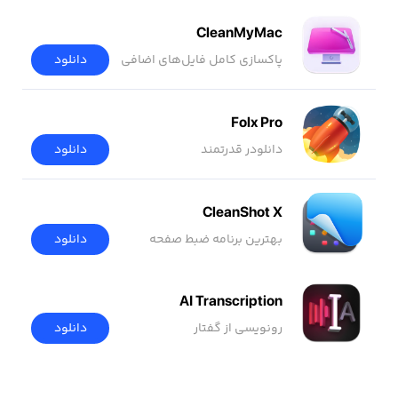
CleanMyMac
پاکسازی کامل فایل‌های اضافی
دانلود
Folx Pro
دانلودر قدرتمند
دانلود
CleanShot X
بهترین برنامه ضبط صفحه
دانلود
AI Transcription
رونویسی از گفتار
دانلود