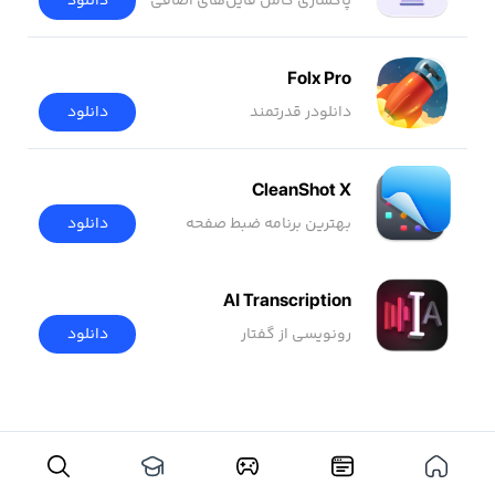
پاکسازی کامل فایل‌های اضافی
دانلود
Folx Pro
دانلودر قدرتمند
دانلود
CleanShot X
بهترین برنامه ضبط صفحه
دانلود
AI Transcription
رونویسی از گفتار
دانلود