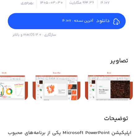
16.107
۹۶۴.۳۶ مگابایت
1405-03-30
بهره‌وری
دانلود
آخرین نسخه : 16.107
سازگاری : macOS 12.0 و بالاتر
تصاویر
توضیحات
اپلیکیشن Microsoft PowerPoint یکی از برنامه‌های محبوب