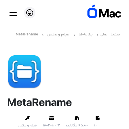
صفحه اصلی
برنامه‌ها
فیلم و عکس
MetaRename
MetaRename
1.0.10
۴۵.۸۰ مگابایت
1402-12-22
فیلم و عکس