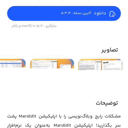
دانلود
آخرین نسخه : 5.3.12
سازگاری : macOS 10.15.4 و بالاتر
تصاویر
توضیحات
مشکلات رایج وبلاگ‌نویسی را با اپلیکیشن MarsEdit پشت
سر بگذارید! اپلیکیشن MarsEdit به‌عنوان یک نرم‌افزار