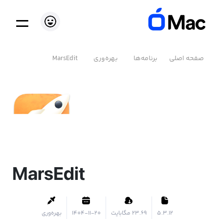
صفحه اصلی
برنامه‌ها
بهره‌وری
MarsEdit
MarsEdit
5.3.12
۲۳.۶۹ مگابایت
1404-11-20
بهره‌وری