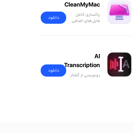
CleanMyMac
پاکسازی کامل
دانلود
فایل‌های اضافی
AI
Transcription
دانلود
رونویسی از گفتار