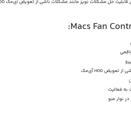
حل مشکلات نویز مانند مشکلات ناشی از تعویض آی‌مک HDD هم وجود دارد.
اقعی
رو
عویض HDD آی‌مک
 به فعالیت
 نوار منو