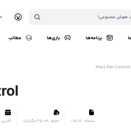
ع
ا
برنامه‌ها
بازی‌ها
مطالب
Macs Fan Control
rol
نسخه :
1.5.17
حجم :
۲۵.۰۸ مگابایت
آخرین ب