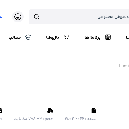
ع
ا
برنامه‌ها
بازی‌ها
مطالب
Lumi
نسخه :
21.04.2022
حجم :
۷۷۸.۳۴ مگابایت
آخ