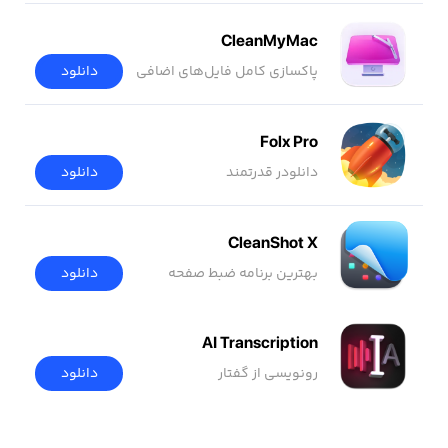
CleanMyMac
پاکسازی کامل فایل‌های اضافی
دانلود
Folx Pro
دانلودر قدرتمند
دانلود
CleanShot X
بهترین برنامه ضبط صفحه
دانلود
AI Transcription
رونویسی از گفتار
دانلود