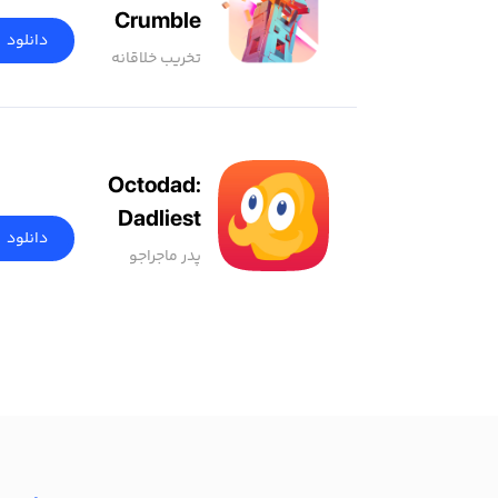
Crumble
دانلود
تخریب خلاقانه
Octodad:
Dadliest
دانلود
Catch+
پدر ماجراجو