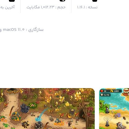
نسخه :
1.16.1
حجم :
۱,۰۱۲.۲۳ مگابایت
آخرین به 
سازگاری : macOS 11.0 و بالاتر