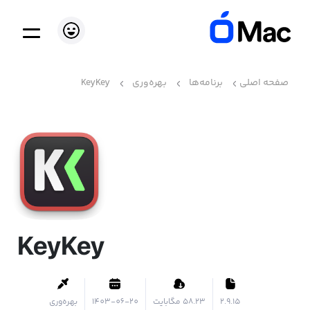
صفحه اصلی
برنامه‌ها
بهره‌وری
KeyKey
KeyKey
2.9.15
۵۸.۲۳ مگابایت
1403-06-20
بهره‌وری