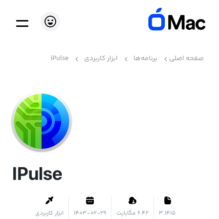
صفحه اصلی
برنامه‌ها
ابزار کاربردی
iPulse
IPulse
3.1415
۶.۴۲ مگابایت
1403-02-29
ابزار کاربردی