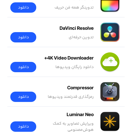
تدوینگر همه فن حریف
دانلود
DaVinci Resolve
تدوین حرفه‌ای
دانلود
4K Video Downloader+
دانلود رایگان ویدیوها
دانلود
Compressor
رمزگذاری قدرتمند ویدیوها
دانلود
Luminar Neo
ویرایش تصاویر به کمک
دانلود
هوش‌مصنوعی