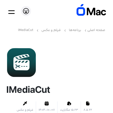
صفحه اصلی
برنامه‌ها
فیلم و عکس
iMediaCut
IMediaCut
8.5.22
۱۵.۲۳ مگابایت
1404-10-07
فیلم و عکس