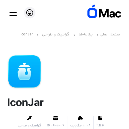
صفحه اصلی
برنامه‌ها
گرافیک و طراحی
IconJar
IconJar
2.11.4
۱۰.۰۸ مگابایت
1404-11-06
گرافیک و طراحی