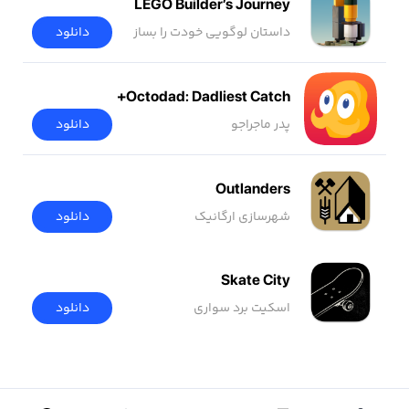
LEGO Builder’s Journey
داستان لوگویی خودت را بساز
دانلود
Octodad: Dadliest Catch+
پدر ماجراجو
دانلود
Outlanders
شهرسازی ارگانیک
دانلود
Skate City
اسکیت برد سواری
دانلود