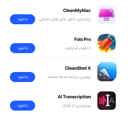
CleanMyMac
پاکسازی کامل فایل‌های اضافی
دانلود
Folx Pro
دانلودر قدرتمند
دانلود
CleanShot X
بهترین برنامه ضبط صفحه
دانلود
AI Transcription
رونویسی از گفتار
دانلود