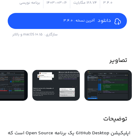
3.4.0
۱۲۸.۷۴ مگابایت
1403-03-16
برنامه نویسی
دانلود
آخرین نسخه : 3.4.0
سازگاری : macOS 10.15 و بالاتر
تصاویر
توضیحات
اپلیکیشن GitHub Desktop یک برنامه Open Source است که