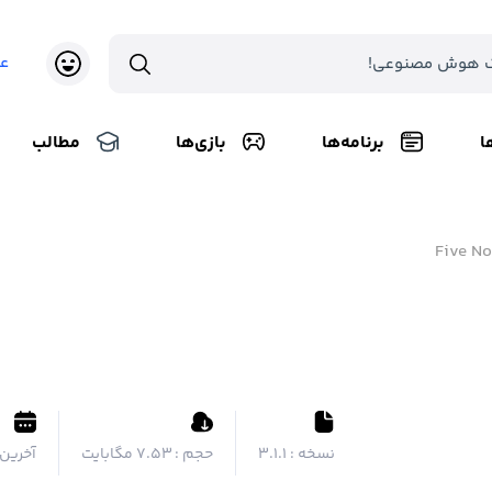
ع
ا
برنامه‌ها
بازی‌ها
مطالب
Five No
نسخه :
3.1.1
حجم :
۷.۵۳ مگابایت
آخرین 