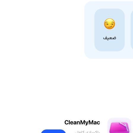
ضعیف
CleanMyMac
پاکسازی کامل