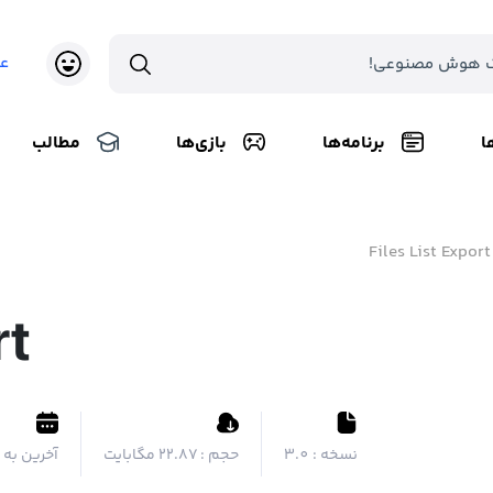
ع
ا
برنامه‌ها
بازی‌ها
مطالب
Files List Export
rt
نسخه :
3.0
حجم :
۲۲.۸۷ مگابایت
آخرین به 