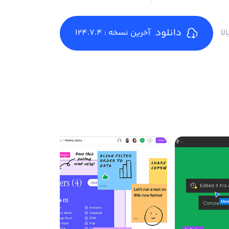
دانلود
آخرین نسخه : 124.7.4