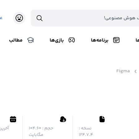
ع
ا
برنامه‌ها
بازی‌ها
مطالب
Figma
نسخه :
حجم :
۱۰۴.۶۰
آخرین
124.7.4
مگابایت