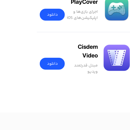
PlayCover
اجرای بازی‌ها و
دانلود
اپلیکیشن‌های iOS
در مک
Cisdem
Video
Converter
دانلود
مبدل قدرتمند
ویدیو