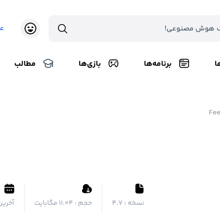
ع
ا
برنامه‌ها
بازی‌ها
مطالب
Fe
نسخه :
4.7
حجم :
۱۱.۰۴ مگابایت
آخرین