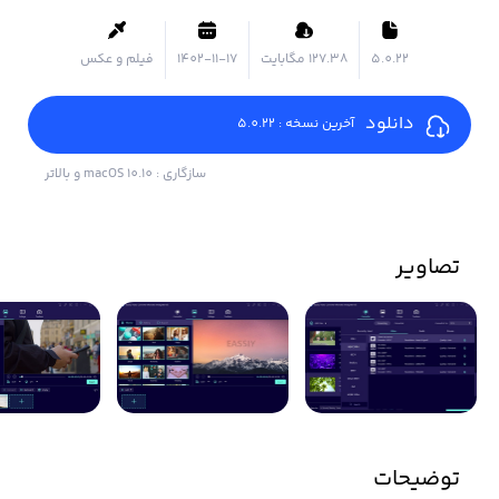
5.0.22
۱۲۷.۳۸ مگابایت
1402-11-17
فیلم و عکس
دانلود
آخرین نسخه : 5.0.22
سازگاری : macOS 10.10 و بالاتر
تصاویر
توضیحات