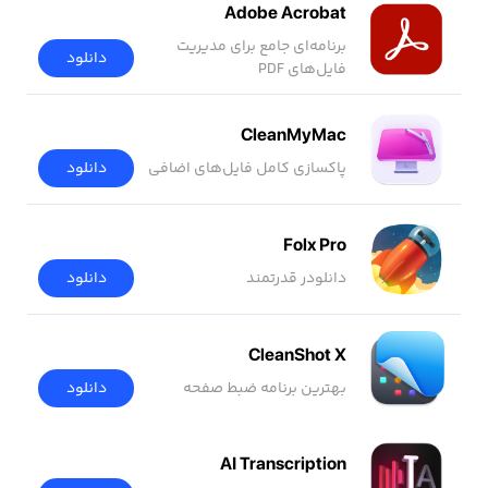
Adobe Acrobat
برنامه‌ای جامع برای مدیریت
دانلود
فایل‌های PDF
CleanMyMac
پاکسازی کامل فایل‌های اضافی
دانلود
Folx Pro
دانلودر قدرتمند
دانلود
CleanShot X
بهترین برنامه ضبط صفحه
دانلود
AI Transcription