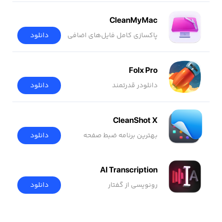
CleanMyMac
پاکسازی کامل فایل‌های اضافی
دانلود
Folx Pro
دانلودر قدرتمند
دانلود
CleanShot X
بهترین برنامه ضبط صفحه
دانلود
AI Transcription
رونویسی از گفتار
دانلود