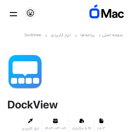
صفحه اصلی
برنامه‌ها
ابزار کاربردی
DockView
DockView
1.5.3
۵.۹۶ مگابایت
1403-03-09
ابزار کاربردی