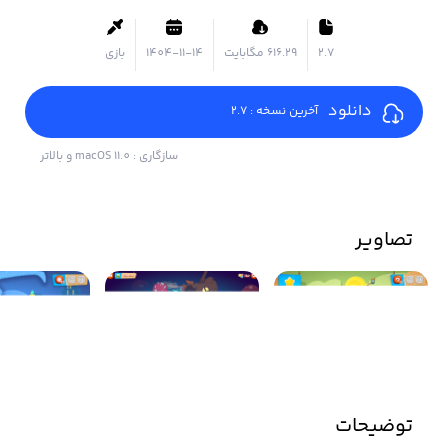
2.7
۶۱۶.۲۹ مگابایت
1404-11-14
بازی
دانلود
آخرین نسخه : 2.7
سازگاری : macOS 11.0 و بالاتر
تصاویر
توضیحات