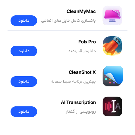
CleanMyMac
پاکسازی کامل فایل‌های اضافی
دانلود
Folx Pro
دانلودر قدرتمند
دانلود
CleanShot X
بهترین برنامه ضبط صفحه
دانلود
AI Transcription
رونویسی از گفتار
دانلود