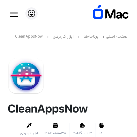
صفحه اصلی
برنامه‌ها
ابزار کاربردی
CleanAppsNow
CleanAppsNow
1.0.1
۹.۱۳ مگابایت
1403-08-30
ابزار کاربردی