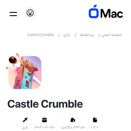
صفحه اصلی
برنامه‌ها
بازی
Castle Crumble
Castle Crumble
1.12.0
۵۹۳.۵۰ مگابایت
1403-06-25
بازی