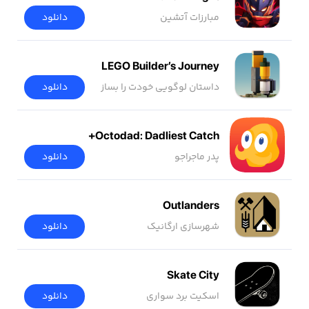
مبارزات آتشین
دانلود
LEGO Builder’s Journey
داستان لوگویی خودت را بساز
دانلود
Octodad: Dadliest Catch+
پدر ماجراجو
دانلود
Outlanders
شهرسازی ارگانیک
دانلود
Skate City
اسکیت برد سواری
دانلود