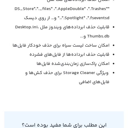
"DS_Store"،"._files" ،".AppleDouble" ،".Trashes"
،".Spotlight" ،".fseventsd." و… از روی دیسک
قابلیت حذف ابرداده‌های ویندوز مثل Desktop.ini،
Thumbs.db و...
امکان ساخت لیست سیاه برای حذف خودکار فایل‌ها
قابلیت حذف ابرداده‌ها از فایل‌های فشرده
امکان پاک‌سازی زمان‌بندی‌شده فایل‌ها
ویژگی Storage Cleaner برای حذف کش‌ها و
فایل‌های اضافی
این مطلب برای شما مفید بوده است؟