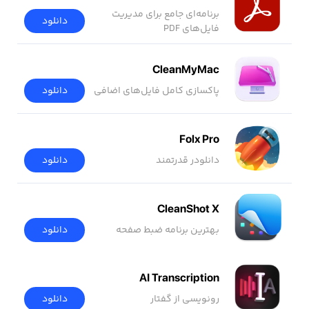
برنامه‌ای جامع برای مدیریت
دانلود
فایل‌های PDF
CleanMyMac
پاکسازی کامل فایل‌های اضافی
دانلود
Folx Pro
دانلودر قدرتمند
دانلود
CleanShot X
بهترین برنامه ضبط صفحه
دانلود
AI Transcription
رونویسی از گفتار
دانلود