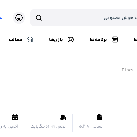
ع
ا
برنامه‌ها
بازی‌ها
مطالب
Blocs
نسخه :
5.2.8
حجم :
۶۱.۹۹ مگابایت
آخرین به ر