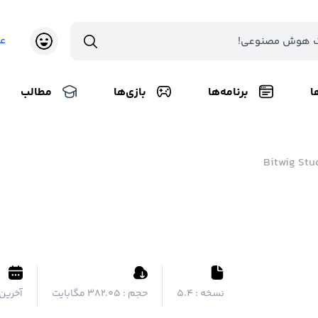
ع
ا
برنامه‌ها
بازی‌ها
مطالب
Bitwig Stu
نسخه :
5.4
حجم :
۳۸۲.۰۵ مگابایت
آخرین 