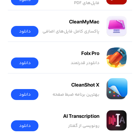
فایل‌های PDF
CleanMyMac
پاکسازی کامل فایل‌های اضافی
دانلود
Folx Pro
دانلودر قدرتمند
دانلود
CleanShot X
بهترین برنامه ضبط صفحه
دانلود
AI Transcription
رونویسی از گفتار
دانلود