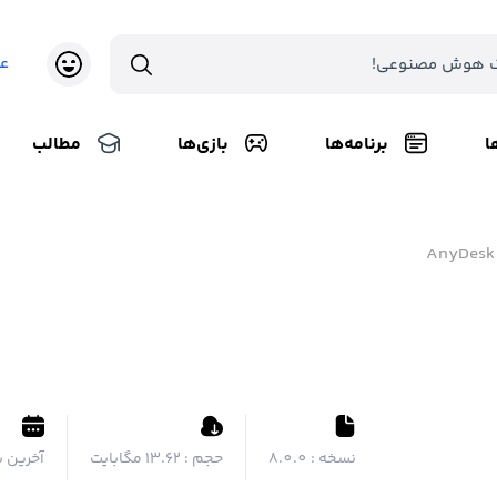
ع
ا
برنامه‌ها
بازی‌ها
مطالب
AnyDesk
نسخه :
8.0.0
حجم :
۱۳.۶۲ مگابایت
آخرین ب