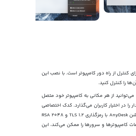
! اپلیکیشن AnyDesk یک راه سریع، ساده و امن برای کنترل از راه دور کامپیوتر است. با نصب این
ها را کنترل کنید.
برنامه می‌توانید از هر مکانی به کامپیوتر خود متصل
با نرخ فریم بالا، بدون تاخیر و پایدار را در اختیار کاربران می‌گذارد. کدک اختصاصی
این برنامه با عنوان DeskRT، داده‌های تصویر را به‌طور موثر و بدون افت کیفیت، فشرده و انتقال می‌دهد. اپلیکیشن AnyDesk با رمزگذاری‌ TLS 1.2 و RSA 2048
ت کامپیوترها و سرورها را ممکن می‌کند، این