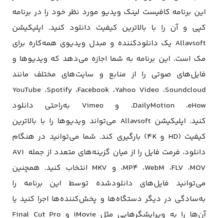
این برنامه کافیست لینک ویدیو مورد نظر خود را در برنامه
کپی و آن را با بالاترین کیفیت دانلود کنید. اپلیکیشن
Allavsoft یک دانلودکننده و مبدل ویدیوی همه‌کاره برای
مک است. این برنامه به شما اجازه می‌دهد که ویدیوها و
فایل‌های صوتی را از منابع و سایت‌های مختلف مانند
YouTube ،Spotify ،Facebook ،Yahoo Video ،Soundcloud
،DailyMotion ،eHow و Vimeo به‌راحتی دانلود
کنید. اپلیکیشن Allavsoft می‌تواند ویدیوها را با بالاترین
کیفیت (HD و 4K) بارگیری کند. شما می‌توانید در هنگام
دانلود، فرمت فایل‌ را از میان گزینه‌های متعدد از جمله AVI
،MP4 ،WebM ،FLV ،MOV و MKV انتخاب کنید. همچنین
می‌توانید فایل‌های دانلودشده توسط این برنامه را
به‌سادگی در دیگر دستگاه‌ها و پخش‌کننده‌ها اجرا کنید یا
آن‌ها را به ویرایشگرهایی مثل iMovie و Final Cut Pro