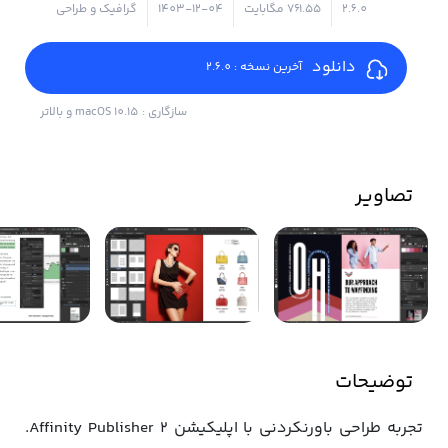
2.6.0
۷۶۱.۵۵ مگابایت
1403-12-04
گرافیک و طراحی
دانلود
آخرین نسخه : 2.6.0
سازگاری : macOS 10.15 و بالاتر
تصاویر
توضیحات
تجربه طراحی باورنکردنی با اپلیکیشن Affinity Publisher 2.