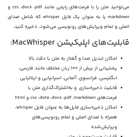
می‌توانید متن را با فرمت‌های رایجی مانند css ،docx ،pdf و
markdown یا به عنوان یک فایل whisper که شامل صدای
اصلی و تمام ویرایش‌های رونویسی می‌شود، ذخیره کنید.
قابلیت‌های اپلیکیشن MacWhisper:
امکان تبدیل صدا و گفتار به متن با دقت بالا
پشتیبانی از بیش از ۱۰۰ زبان‌ مختلف مانند فارسی،
انگلیسی، فرانسوی، آلمانی، اسپانیایی و ایتالیایی
قابلیت ذخیره‌سازی و به‌اشتراک‌گذاری متن با
فرمت‌های csv ،dote ،docx ،pdf ،markdown و html
امکان ذخیره‌سازی فایل‌ها به‌ عنوان فایل whisper،
همراه با صدای اصلی و تمام رونویسی‌های
ویرایش‌شده
قابلیت جست‌وجو در متن