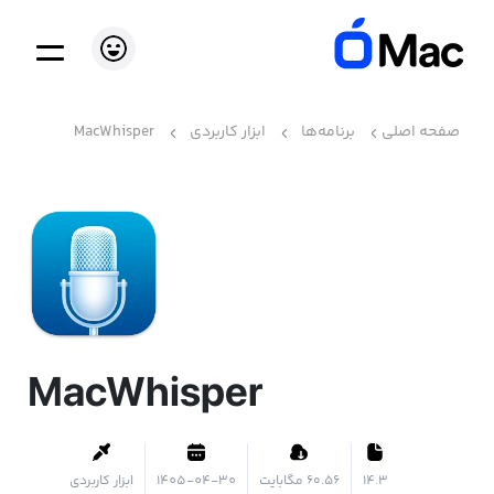
صفحه اصلی
برنامه‌ها
ابزار کاربردی
MacWhisper
MacWhisper
14.3
۶۰.۵۶ مگابایت
1405-04-30
ابزار کاربردی