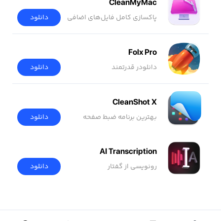
CleanMyMac
پاکسازی کامل فایل‌های اضافی
دانلود
Folx Pro
دانلودر قدرتمند
دانلود
CleanShot X
بهترین برنامه ضبط صفحه
دانلود
AI Transcription
رونویسی از گفتار
دانلود